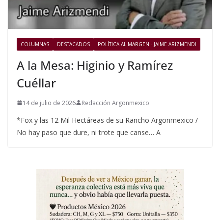
COLUMNAS
DESTACADOS
POLÍTICA AL MARGEN - JAIME ARIZMENDI
A la Mesa: Higinio y Ramírez
Cuéllar
14 de julio de 2026
Redacción Argonmexico
*Fox y las 12 Mil Hectáreas de su Rancho Argonmexico /
No hay paso que dure, ni trote que canse… A