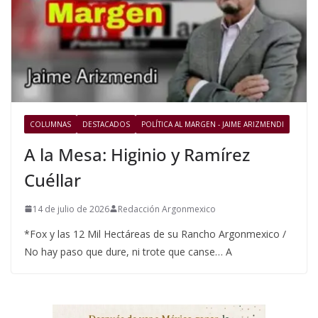
COLUMNAS
DESTACADOS
POLÍTICA AL MARGEN - JAIME ARIZMENDI
A la Mesa: Higinio y Ramírez
Cuéllar
14 de julio de 2026
Redacción Argonmexico
*Fox y las 12 Mil Hectáreas de su Rancho Argonmexico /
No hay paso que dure, ni trote que canse… A