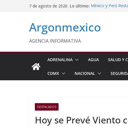
Saltar
Lo último:
México y Perú Rest
7 de agosto de 2026
al
Aprueba Cabildo d
Fortalecer la Atenc
contenido
Argonmexico
Inflación Baja a 3.
Gabinete de Seguri
Aseguramientos en 
Protegen con Parar
AGENCIA INFORMATIVA
Panoaya en Texcoc
ADRENALINA
AGUA
SALUD Y C
CDMX
NACIONAL
SEGURID
DESTACADOS
Hoy se Prevé Viento 