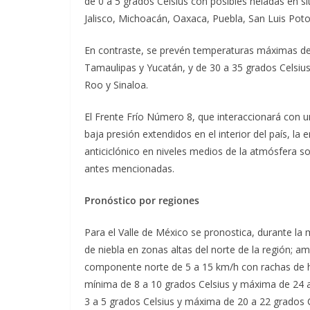
de 0 a 5 grados Celsius con posibles heladas en si
Jalisco, Michoacán, Oaxaca, Puebla, San Luis Potos
En contraste, se prevén temperaturas máximas de
Tamaulipas y Yucatán, y de 30 a 35 grados Celsiu
Roo y Sinaloa.
El Frente Frío Número 8, que interaccionará con una
baja presión extendidos en el interior del país, 
anticiclónico en niveles medios de la atmósfera 
antes mencionadas.
Pronóstico por regiones
Para el Valle de México se pronostica, durante la
de niebla en zonas altas del norte de la región; a
componente norte de 5 a 15 km/h con rachas de h
mínima de 8 a 10 grados Celsius y máxima de 24 a
3 a 5 grados Celsius y máxima de 20 a 22 grados C