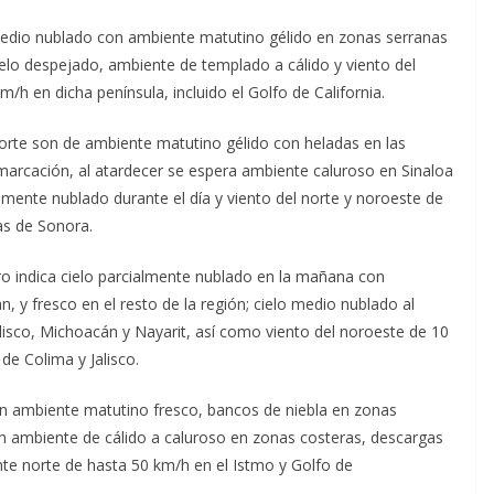
o medio nublado con ambiente matutino gélido en zonas serranas
 cielo despejado, ambiente de templado a cálido y viento del
h en dicha península, incluido el Golfo de California.
Norte son de ambiente matutino gélido con heladas en las
marcación, al atardecer se espera ambiente caluroso en Sinaloa
ialmente nublado durante el día y viento del norte y noroeste de
as de Sonora.
ro indica cielo parcialmente nublado en la mañana con
, y fresco en el resto de la región; cielo medio nublado al
lisco, Michoacán y Nayarit, así como viento del noroeste de 10
e Colima y Jalisco.
con ambiente matutino fresco, bancos de niebla en zonas
con ambiente de cálido a caluroso en zonas costeras, descargas
nte norte de hasta 50 km/h en el Istmo y Golfo de