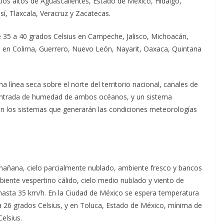
tios altos de Aguascalientes, Estado de México, Hidalgo,
í, Tlaxcala, Veracruz y Zacatecas.
 35 a 40 grados Celsius en Campeche, Jalisco, Michoacán,
s en Colima, Guerrero, Nuevo León, Nayarit, Oaxaca, Quintana
 línea seca sobre el norte del territorio nacional, canales de
la entrada de humedad de ambos océanos, y un sistema
son los sistemas que generarán las condiciones meteorologías
 mañana, cielo parcialmente nublado, ambiente fresco y bancos
mbiente vespertino cálido, cielo medio nublado y viento de
asta 35 km/h. En la Ciudad de México se espera temperatura
 26 grados Celsius, y en Toluca, Estado de México, mínima de
elsius.