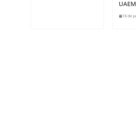
UAEM
18 de j