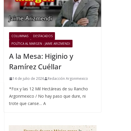
COLUMNAS
DESTACADOS
POLÍTICA AL MARGEN - JAIME ARIZMENDI
A la Mesa: Higinio y
Ramírez Cuéllar
14 de julio de 2026
Redacción Argonmexico
*Fox y las 12 Mil Hectáreas de su Rancho
Argonmexico / No hay paso que dure, ni
trote que canse… A