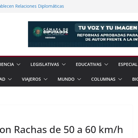
ablecen Relaciones Diplomáticas
e Texcoco dos Nuevos Reglamentos Para
ión Ciudadana
12% en Julio, Reporta Sheinbaum
dad Reporta Detenciones y
15 Estados
rayos el Templo de La Magdalena
o
IENCIA
LEGISLATIVAS
EDUCATIVAS
ESPECIAL
AD
VIAJEROS
MUNDO
COLUMNAS
BI
con Rachas de 50 a 60 km/h