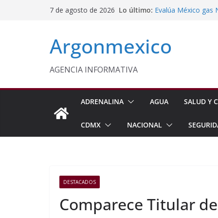
Saltar
Lo último:
Evalúa México gas 
7 de agosto de 2026
al
Energética
Cruzada Central por
contenido
Argonmexico
Municipios de Quer
Texcoco Fortalece 
SUTEYM
Homero Davis Llama 
AGENCIA INFORMATIVA
de México
Aseguran Casi 10 Mil
Michoacán
ADRENALINA
AGUA
SALUD Y C
CDMX
NACIONAL
SEGURID
DESTACADOS
Comparece Titular de 