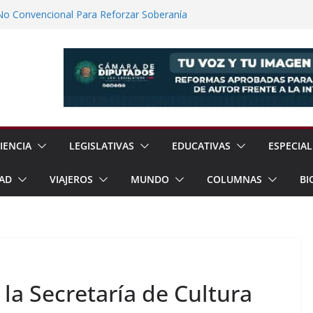
No Convencional Para Reforzar Soberanía
 el Teatro Lleva Arte Escénico a 13
étaro
Prestaciones de Trabajadores del
a Jóvenes a Participar en la Vida Política
lones de Cigarrillos Apócrifos en
IENCIA
LEGISLATIVAS
EDUCATIVAS
ESPECIAL
AD
VIAJEROS
MUNDO
COLUMNAS
BI
la Secretaría de Cultura