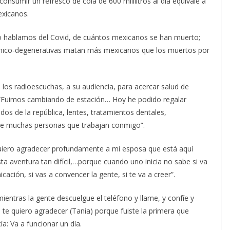
consumir un refresco de cola de 600 mililitros al día equivale a
exicanos.
 hablamos del Covid, de cuántos mexicanos se han muerto;
nico-degenerativas matan más mexicanos que los muertos por
los radioescuchas, a su audiencia, para acercar salud de
03. “Fuimos cambiando de estación… Hoy he podido regalar
os de la república, lentes, tratamientos dentales,
 de muchas personas que trabajan conmigo”.
Quiero agradecer profundamente a mi esposa que está aquí
 aventura tan difícil,…porque cuando uno inicia no sabe si va
cación, si vas a convencer la gente, si te va a creer”.
ientras la gente descuelgue el teléfono y llame, y confíe y
 te quiero agradecer (Tania) porque fuiste la primera que
: Va a funcionar un día.