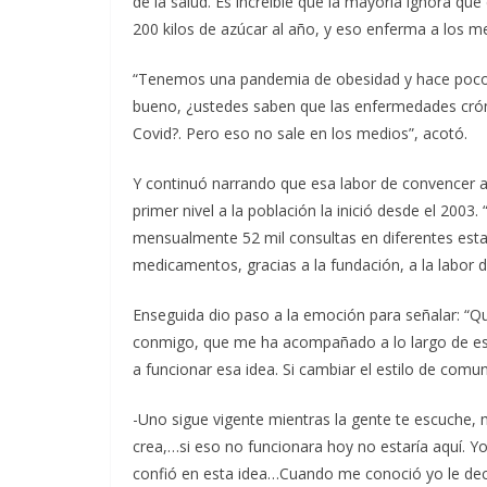
de la salud. Es increíble que la mayoría ignora que 
200 kilos de azúcar al año, y eso enferma a los m
“Tenemos una pandemia de obesidad y hace poco
bueno, ¿ustedes saben que las enfermedades cró
Covid?. Pero eso no sale en los medios”, acotó.
Y continuó narrando que esa labor de convencer a 
primer nivel a la población la inició desde el 20
mensualmente 52 mil consultas en diferentes estad
medicamentos, gracias a la fundación, a la labor
Enseguida dio paso a la emoción para señalar: “
conmigo, que me ha acompañado a lo largo de esta
a funcionar esa idea. Si cambiar el estilo de comuni
-Uno sigue vigente mientras la gente te escuche, m
crea,…si eso no funcionara hoy no estaría aquí. Yo
confió en esta idea…Cuando me conoció yo le decía