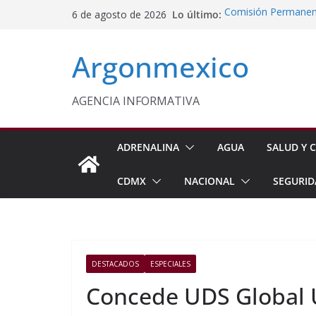
Saltar
Lo último:
Comisión Permanent
6 de agosto de 2026
al
Lluvias y Ciclones
Impulsan Vocaciones
contenido
Argonmexico
Morelos
Javier Saldaña Forta
Reconoce ANTAD Mor
SSPC
AGENCIA INFORMATIVA
Sheinbaum Anuncia 
Siembra de 6.6 Mill
ADRENALINA
AGUA
SALUD Y C
CDMX
NACIONAL
SEGURID
DESTACADOS
ESPECIALES
Concede UDS Global U