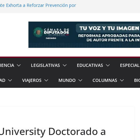
e Exhorta a Reforzar Prevención por
 Científicas con Torneo de Robótica en
lece Aspiración con Multitudinario Evento
elos Estrategias de Seguridad de la
Jornada Nacional de Reforestación con
ones de Árboles
IENCIA
LEGISLATIVAS
EDUCATIVAS
ESPECIAL
AD
VIAJEROS
MUNDO
COLUMNAS
BI
niversity Doctorado a