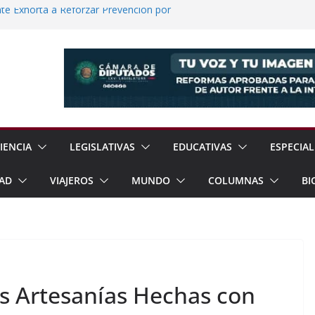
e Exhorta a Reforzar Prevención por
 Científicas con Torneo de Robótica en
lece Aspiración con Multitudinario Evento
elos Estrategias de Seguridad de la
Jornada Nacional de Reforestación con
ones de Árboles
IENCIA
LEGISLATIVAS
EDUCATIVAS
ESPECIAL
AD
VIAJEROS
MUNDO
COLUMNAS
BI
s Artesanías Hechas con