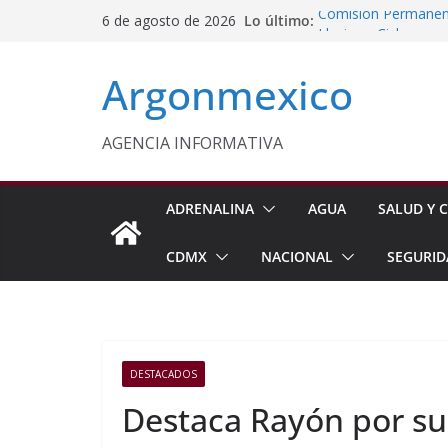
Saltar
Lo último:
Comisión Permanent
6 de agosto de 2026
al
Lluvias y Ciclones
Impulsan Vocaciones
contenido
Argonmexico
Morelos
Javier Saldaña Forta
Reconoce ANTAD Mor
SSPC
AGENCIA INFORMATIVA
Sheinbaum Anuncia 
Siembra de 6.6 Mill
ADRENALINA
AGUA
SALUD Y C
CDMX
NACIONAL
SEGURID
DESTACADOS
Destaca Rayón por su