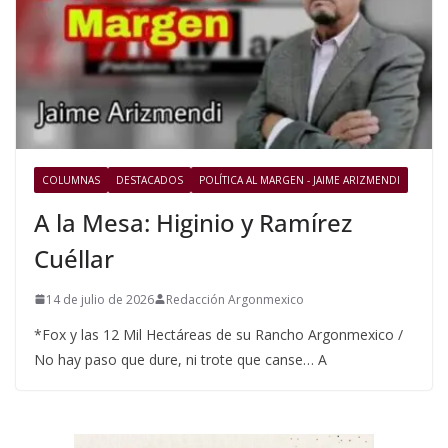
COLUMNAS
DESTACADOS
POLÍTICA AL MARGEN - JAIME ARIZMENDI
A la Mesa: Higinio y Ramírez
Cuéllar
14 de julio de 2026
Redacción Argonmexico
*Fox y las 12 Mil Hectáreas de su Rancho Argonmexico /
No hay paso que dure, ni trote que canse… A