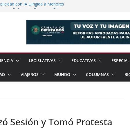
licidad con IA Dirigida a Menores
voca a Reforestar Temoaya Este
nquista Mercado Chino con Acuerdo de
a Gómez Refuerzan Oferta Educativa en
 Sheinbaum y Delfina Gómez Inauguran
xcoco
IENCIA
LEGISLATIVAS
EDUCATIVAS
ESPECIAL
AD
VIAJEROS
MUNDO
COLUMNAS
BI
ó Sesión y Tomó Protesta