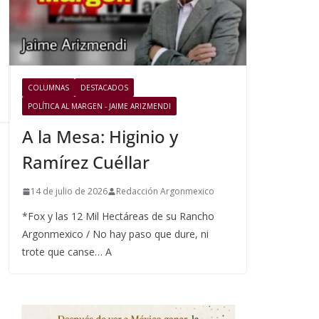
COLUMNAS
DESTACADOS
POLÍTICA AL MARGEN - JAIME ARIZMENDI
A la Mesa: Higinio y
Ramírez Cuéllar
14 de julio de 2026
Redacción Argonmexico
*Fox y las 12 Mil Hectáreas de su Rancho
Argonmexico / No hay paso que dure, ni
trote que canse… A