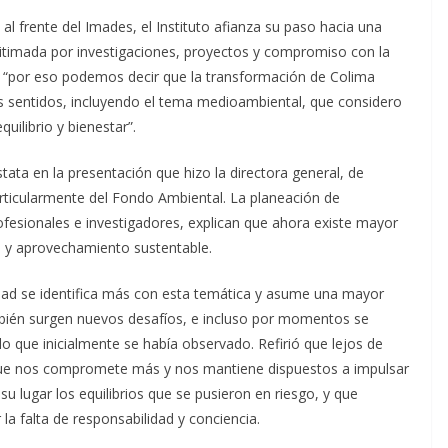
al frente del Imades, el Instituto afianza su paso hacia una
egitimada por investigaciones, proyectos y compromiso con la
; “por eso podemos decir que la transformación de Colima
s sentidos, incluyendo el tema medioambiental, que considero
uilibrio y bienestar”.
ta en la presentación que hizo la directora general, de
rticularmente del Fondo Ambiental. La planeación de
esionales e investigadores, explican que ahora existe mayor
n y aprovechamiento sustentable.
edad se identifica más con esta temática y asume una mayor
bién surgen nuevos desafíos, e incluso por momentos se
 que inicialmente se había observado. Refirió que lejos de
e que nos compromete más y nos mantiene dispuestos a impulsar
u lugar los equilibrios que se pusieron en riesgo, y que
la falta de responsabilidad y conciencia.