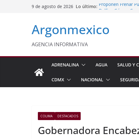
Saltar
Lo último:
Proponen Frenar Pub
9 de agosto de 2026
al
Delfina Gómez Con
Domingo
contenido
Argonmexico
Café Mexiquense Co
Exportación
Sheinbaum y Delfin
Texcoco
AGENCIA INFORMATIVA
Nazario Gutiérrez,
Nuevo CBTA en Te
ADRENALINA
AGUA
SALUD Y C
CDMX
NACIONAL
SEGURID
COLIMA
DESTACADOS
Gobernadora Encabez