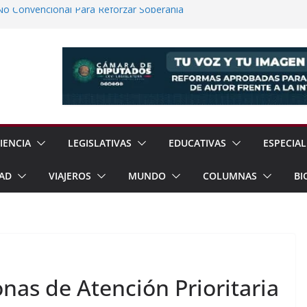
No Convencional Para Reforzar Soberanía
 el Teatro Lleva Arte Escénico a 13
étaro
Prestaciones de Trabajadores del
a Jóvenes a Participar en la Vida Política
lones de Cigarrillos Apócrifos en
IENCIA
LEGISLATIVAS
EDUCATIVAS
ESPECIAL
AD
VIAJEROS
MUNDO
COLUMNAS
BI
as de Atención Prioritaria