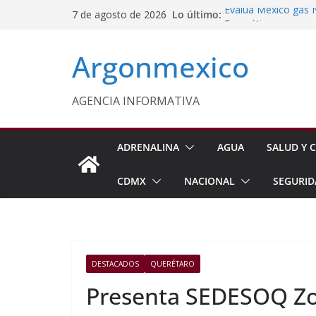
Saltar
Lo último:
Evalúa México gas 
7 de agosto de 2026
al
Energética
Cruzada Central por
contenido
Argonmexico
Municipios de Quer
Texcoco Fortalece 
SUTEYM
Homero Davis Llama 
AGENCIA INFORMATIVA
de México
Aseguran Casi 10 Mil
Michoacán
ADRENALINA
AGUA
SALUD Y C
CDMX
NACIONAL
SEGURID
DESTACADOS
QUERÉTARO
Presenta SEDESOQ Zon