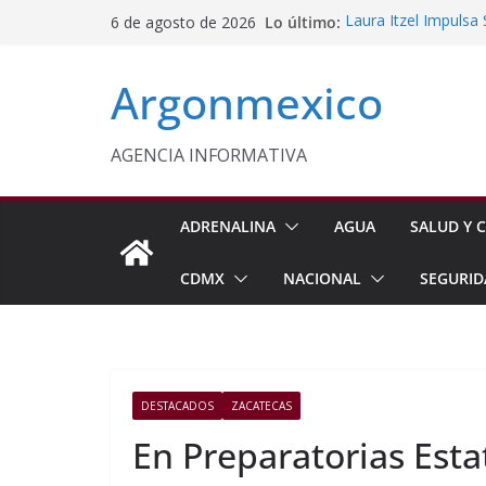
Saltar
Lo último:
Laura Itzel Impulsa
6 de agosto de 2026
al
Importaciones de g
Edomex Conmemora D
contenido
Argonmexico
Indígenas
Conagua Refuerza Se
Hidalgo
Monreal Llama a Ce
AGENCIA INFORMATIVA
Exteriores
Kenia López Respald
Energética
ADRENALINA
AGUA
SALUD Y C
CDMX
NACIONAL
SEGURID
DESTACADOS
ZACATECAS
En Preparatorias Esta