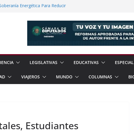
 Soberanía Energética Para Reducir
as
ía Internacional de los Pueblos
guridad Física en Presas Estratégicas de
rrar Filas con Sheinbaum Ante Presiones
a Fracking Para Fortalecer Soberanía
IENCIA
LEGISLATIVAS
EDUCATIVAS
ESPECIAL
AD
VIAJEROS
MUNDO
COLUMNAS
BI
tales, Estudiantes