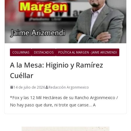
COLUMNAS
DESTACADOS
POLÍTICA AL MARGEN - JAIME ARIZMENDI
A la Mesa: Higinio y Ramírez
Cuéllar
14 de julio de 2026
Redacción Argonmexico
*Fox y las 12 Mil Hectáreas de su Rancho Argonmexico /
No hay paso que dure, ni trote que canse… A