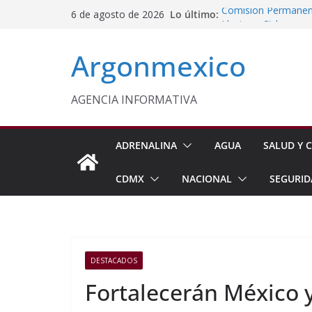
Saltar
Lo último:
Comisión Permanent
6 de agosto de 2026
al
Lluvias y Ciclones
Impulsan Vocaciones
contenido
Argonmexico
Morelos
Javier Saldaña Forta
Reconoce ANTAD Mor
SSPC
AGENCIA INFORMATIVA
Sheinbaum Anuncia 
Siembra de 6.6 Mill
ADRENALINA
AGUA
SALUD Y C
CDMX
NACIONAL
SEGURID
DESTACADOS
Fortalecerán México 