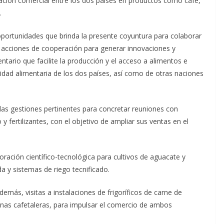
lación comercial entre los dos países en productos como café,
.
oportunidades que brinda la presente coyuntura para colaborar
ar acciones de cooperación para generar innovaciones y
ario que facilite la producción y el acceso a alimentos e
uridad alimentaria de los dos países, así como de otras naciones
n las gestiones pertinentes para concretar reuniones con
 fertilizantes, con el objetivo de ampliar sus ventas en el
ación científico-tecnológica para cultivos de aguacate y
da y sistemas de riego tecnificado.
emás, visitas a instalaciones de frigoríficos de carne de
onas cafetaleras, para impulsar el comercio de ambos