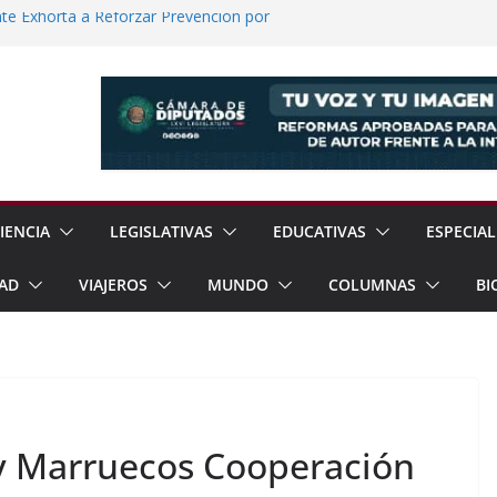
e Exhorta a Reforzar Prevención por
 Científicas con Torneo de Robótica en
lece Aspiración con Multitudinario Evento
elos Estrategias de Seguridad de la
Jornada Nacional de Reforestación con
ones de Árboles
IENCIA
LEGISLATIVAS
EDUCATIVAS
ESPECIAL
AD
VIAJEROS
MUNDO
COLUMNAS
BI
y Marruecos Cooperación