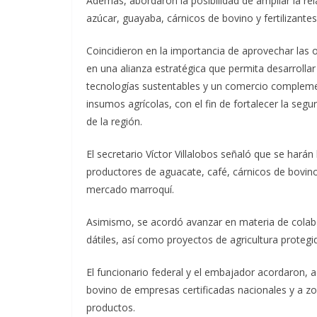
Además, abordaron la posibilidad de ampliar la re
azúcar, guayaba, cárnicos de bovino y fertilizantes
Coincidieron en la importancia de aprovechar las 
en una alianza estratégica que permita desarroll
tecnologías sustentables y un comercio complement
insumos agrícolas, con el fin de fortalecer la seg
de la región.
El secretario Víctor Villalobos señaló que se hará
productores de aguacate, café, cárnicos de bovino y
mercado marroquí.
Asimismo, se acordó avanzar en materia de colabor
dátiles, así como proyectos de agricultura protegi
El funcionario federal y el embajador acordaron, ad
bovino de empresas certificadas nacionales y a z
productos.