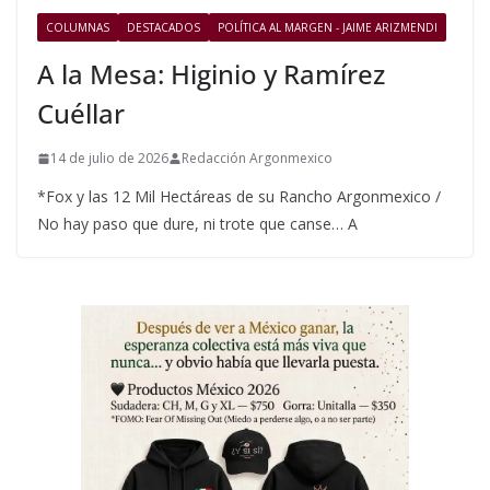
COLUMNAS
DESTACADOS
POLÍTICA AL MARGEN - JAIME ARIZMENDI
A la Mesa: Higinio y Ramírez
Cuéllar
14 de julio de 2026
Redacción Argonmexico
*Fox y las 12 Mil Hectáreas de su Rancho Argonmexico /
No hay paso que dure, ni trote que canse… A