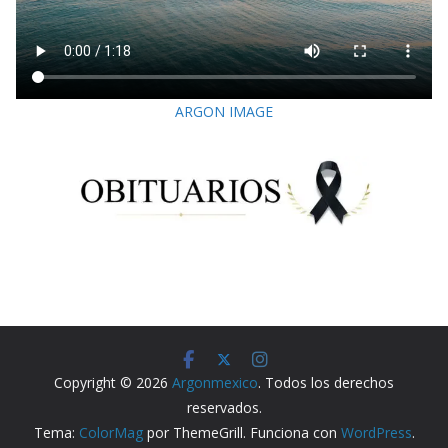
ARGON IMAGE
Copyright © 2026
Argonmexico
. Todos los derechos
reservados.
Tema:
ColorMag
por ThemeGrill. Funciona con
WordPress
.