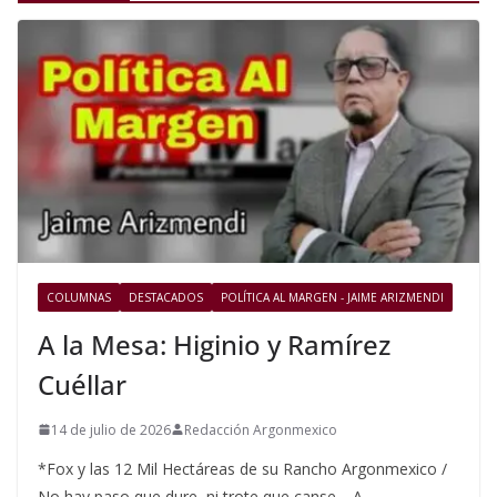
COLUMNAS
DESTACADOS
POLÍTICA AL MARGEN - JAIME ARIZMENDI
A la Mesa: Higinio y Ramírez
Cuéllar
14 de julio de 2026
Redacción Argonmexico
*Fox y las 12 Mil Hectáreas de su Rancho Argonmexico /
No hay paso que dure, ni trote que canse… A