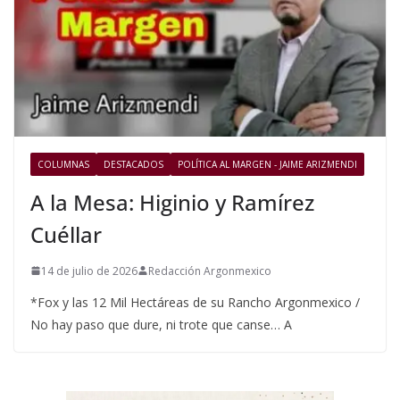
COLUMNAS
DESTACADOS
POLÍTICA AL MARGEN - JAIME ARIZMENDI
A la Mesa: Higinio y Ramírez
Cuéllar
14 de julio de 2026
Redacción Argonmexico
*Fox y las 12 Mil Hectáreas de su Rancho Argonmexico /
No hay paso que dure, ni trote que canse… A