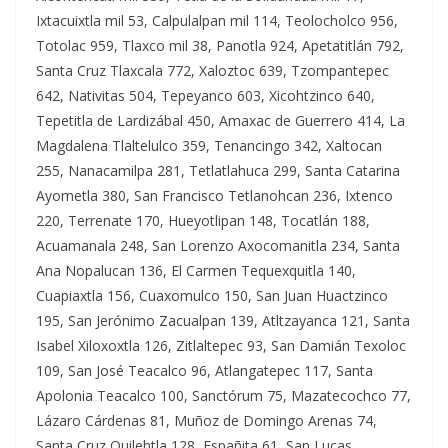
Ixtacuixtla mil 53, Calpulalpan mil 114, Teolocholco 956,
Totolac 959, Tlaxco mil 38, Panotla 924, Apetatitlán 792,
Santa Cruz Tlaxcala 772, Xaloztoc 639, Tzompantepec
642, Nativitas 504, Tepeyanco 603, Xicohtzinco 640,
Tepetitla de Lardizábal 450, Amaxac de Guerrero 414, La
Magdalena Tlaltelulco 359, Tenancingo 342, Xaltocan
255, Nanacamilpa 281, Tetlatlahuca 299, Santa Catarina
Ayometla 380, San Francisco Tetlanohcan 236, Ixtenco
220, Terrenate 170, Hueyotlipan 148, Tocatlán 188,
Acuamanala 248, San Lorenzo Axocomanitla 234, Santa
Ana Nopalucan 136, El Carmen Tequexquitla 140,
Cuapiaxtla 156, Cuaxomulco 150, San Juan Huactzinco
195, San Jerónimo Zacualpan 139, Atltzayanca 121, Santa
Isabel Xiloxoxtla 126, Zitlaltepec 93, San Damián Texoloc
109, San José Teacalco 96, Atlangatepec 117, Santa
Apolonia Teacalco 100, Sanctórum 75, Mazatecochco 77,
Lázaro Cárdenas 81, Muñoz de Domingo Arenas 74,
Santa Cruz Quilehtla 128, Españita 61, San Lucas