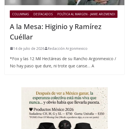
COLUMNAS
DESTACADOS
POLÍTICA AL MARGEN - JAIME ARIZMENDI
A la Mesa: Higinio y Ramírez
Cuéllar
14 de julio de 2026
Redacción Argonmexico
*Fox y las 12 Mil Hectáreas de su Rancho Argonmexico /
No hay paso que dure, ni trote que canse… A