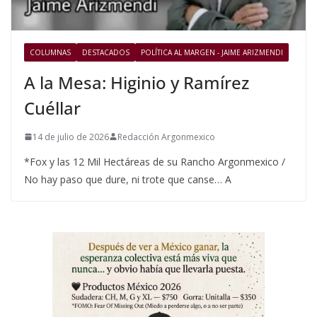
COLUMNAS
DESTACADOS
POLÍTICA AL MARGEN - JAIME ARIZMENDI
A la Mesa: Higinio y Ramírez
Cuéllar
14 de julio de 2026
Redacción Argonmexico
*Fox y las 12 Mil Hectáreas de su Rancho Argonmexico /
No hay paso que dure, ni trote que canse… A