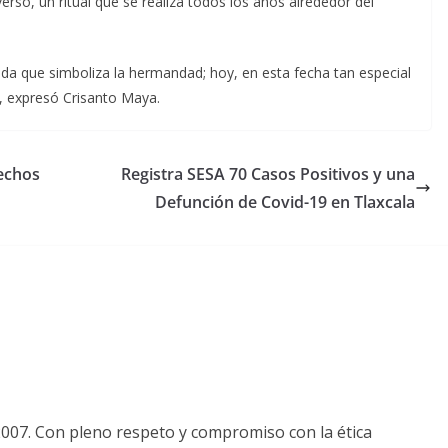
verso, un ritual que se realiza todos los años alrededor del
a que simboliza la hermandad; hoy, en esta fecha tan especial
”, expresó Crisanto Maya.
echos
Registra SESA 70 Casos Positivos y una
Defunción de Covid-19 en Tlaxcala
2007. Con pleno respeto y compromiso con la ética