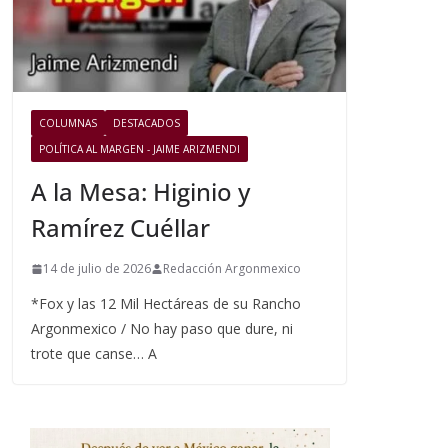
COLUMNAS
DESTACADOS
POLÍTICA AL MARGEN - JAIME ARIZMENDI
A la Mesa: Higinio y
Ramírez Cuéllar
14 de julio de 2026
Redacción Argonmexico
*Fox y las 12 Mil Hectáreas de su Rancho
Argonmexico / No hay paso que dure, ni
trote que canse… A