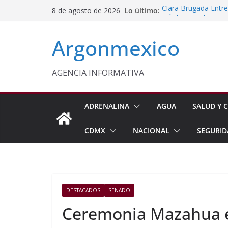
Saltar
Lo último:
Clara Brugada Entr
8 de agosto de 2026
al
y Útiles Escolares
PT Solicita a ASF A
contenido
Argonmexico
Procesan a Ángel Er
Chimalhuacán
Sheinbaum Entrega 
Beneficiarias de Na
AGENCIA INFORMATIVA
Celebra Laura Itzel
y Perú
ADRENALINA
AGUA
SALUD Y C
CDMX
NACIONAL
SEGURID
DESTACADOS
SENADO
Ceremonia Mazahua en