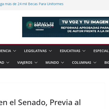
ega más de 24 mil Becas Para Uniformes
uditar Recursos Municipales en Oaxaca
nesto “N” por Robo de Vehículo en
Pensión Mujeres Bienestar a
ucalpan
 Reanudación de Relaciones Entre México
IENCIA
LEGISLATIVAS
EDUCATIVAS
ESPECIAL
AD
VIAJEROS
MUNDO
COLUMNAS
BI
 el Senado, Previa al