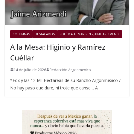
COLUMNAS
DESTACADOS
POLÍTICA AL MARGEN - JAIME ARIZMENDI
A la Mesa: Higinio y Ramírez
Cuéllar
14 de julio de 2026
Redacción Argonmexico
*Fox y las 12 Mil Hectáreas de su Rancho Argonmexico /
No hay paso que dure, ni trote que canse… A