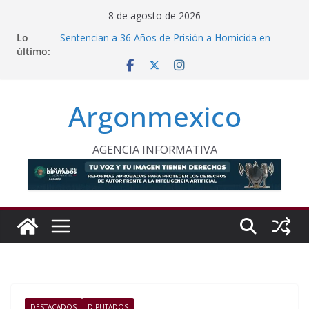
Saltar
8 de agosto de 2026
al
Lo
Sentencian a 36 Años de Prisión a Homicida en
contenido
último:
Tecámac
Sheinbaum y Delfina Gómez Refuerzan Oferta
Educativa en Texcoco
Nazario Gutiérrez, Sheinbaum y Delfina Gómez
Argonmexico
Inauguran Nuevo CBTA en Texcoco
Proponen Frenar Publicidad con IA Dirigida a
Menores
Comision Permanente Pide Frenar Discurso de
AGENCIA INFORMATIVA
Odio Contra Grupos Vulnerables
DESTACADOS
DIPUTADOS