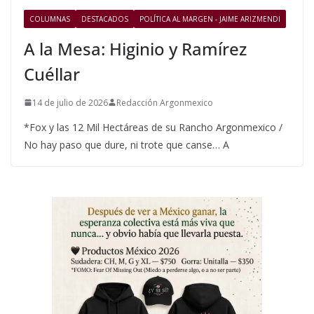
COLUMNAS
DESTACADOS
POLÍTICA AL MARGEN - JAIME ARIZMENDI
A la Mesa: Higinio y Ramírez
Cuéllar
14 de julio de 2026
Redacción Argonmexico
*Fox y las 12 Mil Hectáreas de su Rancho Argonmexico /
No hay paso que dure, ni trote que canse… A