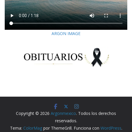
ARGON IMAGE
Copyright © 2026
Argonmexico
. Todos los derechos
reservados.
Tema:
ColorMag
por ThemeGrill. Funciona con
WordPress
.