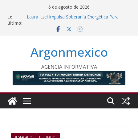
Saltar
6 de agosto de 2026
al
Lo
Laura Itzel Impulsa Soberanía Energética Para
contenido
último:
Reducir Importaciones de gas
Edomex Conmemora Día Internacional de los
Pueblos Indígenas
Conagua Refuerza Seguridad Física en Presas
Argonmexico
Estratégicas de Hidalgo
Monreal Llama a Cerrar Filas con Sheinbaum Ante
Presiones Exteriores
Kenia López Respalda Fracking Para Fortalecer
AGENCIA INFORMATIVA
Soberanía Energética
DESTACADOS
DIPUTADOS