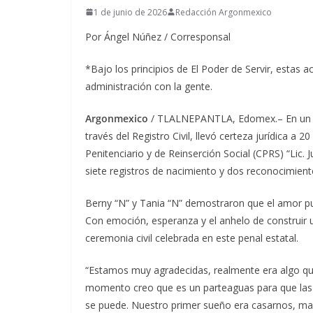
1 de junio de 2026
Redacción Argonmexico
Por Ángel Núñez / Corresponsal
*Bajo los principios de El Poder de Servir, estas a
administración con la gente.
Argonmexico
/ TLALNEPANTLA, Edomex.– En un tr
través del Registro Civil, llevó certeza jurídica a
Penitenciario y de Reinserción Social (CPRS) “Lic.
siete registros de nacimiento y dos reconocimient
Berny “N” y Tania “N” demostraron que el amor p
Con emoción, esperanza y el anhelo de construir u
ceremonia civil celebrada en este penal estatal.
“Estamos muy agradecidas, realmente era algo qu
momento creo que es un parteaguas para que las 
se puede. Nuestro primer sueño era casarnos, man