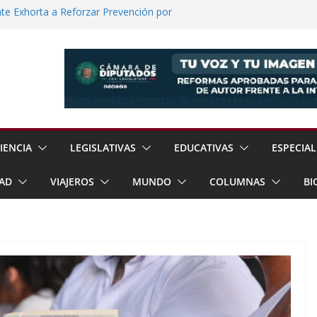
e Exhorta a Reforzar Prevención por
 Científicas con Torneo de Robótica en
lece Aspiración con Multitudinario Evento
elos Estrategias de Seguridad de la
Jornada Nacional de Reforestación con
ones de Árboles
IENCIA
LEGISLATIVAS
EDUCATIVAS
ESPECIAL
AD
VIAJEROS
MUNDO
COLUMNAS
BI