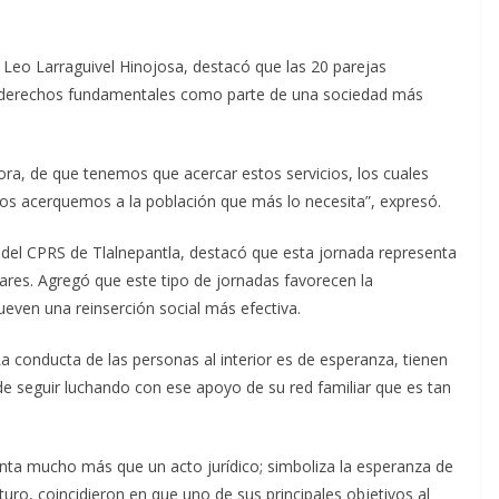
o, Leo Larraguivel Hinojosa, destacó que las 20 parejas
sus derechos fundamentales como parte de una sociedad más
a, de que tenemos que acercar estos servicios, los cuales
nos acerquemos a la población que más lo necesita”, expresó.
r del CPRS de Tlalnepantla, destacó que esta jornada representa
iares. Agregó que este tipo de jornadas favorecen la
even una reinserción social más efectiva.
La conducta de las personas al interior es de esperanza, tienen
 de seguir luchando con ese apoyo de su red familiar que es tan
enta mucho más que un acto jurídico; simboliza la esperanza de
uro, coincidieron en que uno de sus principales objetivos al