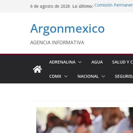
Saltar
Lo último:
Comisión Permanent
6 de agosto de 2026
al
Lluvias y Ciclones
Impulsan Vocaciones
contenido
Argonmexico
Morelos
Javier Saldaña Forta
Reconoce ANTAD Mor
SSPC
AGENCIA INFORMATIVA
Sheinbaum Anuncia 
Siembra de 6.6 Mill
ADRENALINA
AGUA
SALUD Y C
CDMX
NACIONAL
SEGURID