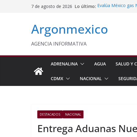
Saltar
Lo último:
Evalúa México gas 
7 de agosto de 2026
al
Energética
Cruzada Central por
contenido
Argonmexico
Municipios de Quer
Texcoco Fortalece 
SUTEYM
Homero Davis Llama 
AGENCIA INFORMATIVA
de México
Aseguran Casi 10 Mil
Michoacán
ADRENALINA
AGUA
SALUD Y C
CDMX
NACIONAL
SEGURID
DESTACADOS
NACIONAL
Entrega Aduanas Nuev