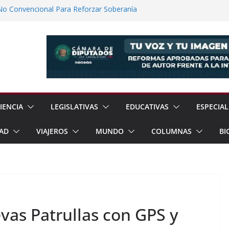
No Convencional Para Reforzar Soberanía
 el Teatro Lleva Arte Escénico a 13
étaro
Prestaciones de Trabajadores del
a Jóvenes a Participar en la Vida Política
lones de Cigarrillos Apócrifos en
IENCIA
LEGISLATIVAS
EDUCATIVAS
ESPECIAL
AD
VIAJEROS
MUNDO
COLUMNAS
BI
as Patrullas con GPS y