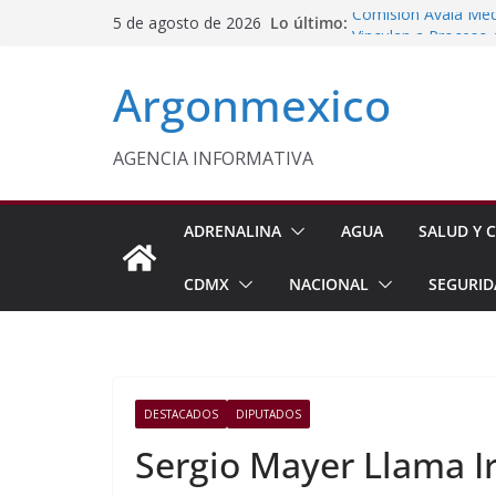
Saltar
Lo último:
Comisión Avala Med
5 de agosto de 2026
al
Vinculan a Proceso 
Juárez
contenido
Argonmexico
Monreal Confía en 
Condenan a 12 Años 
Conagua Invierte 10
Huehuetla
AGENCIA INFORMATIVA
ADRENALINA
AGUA
SALUD Y C
CDMX
NACIONAL
SEGURID
DESTACADOS
DIPUTADOS
Sergio Mayer Llama I