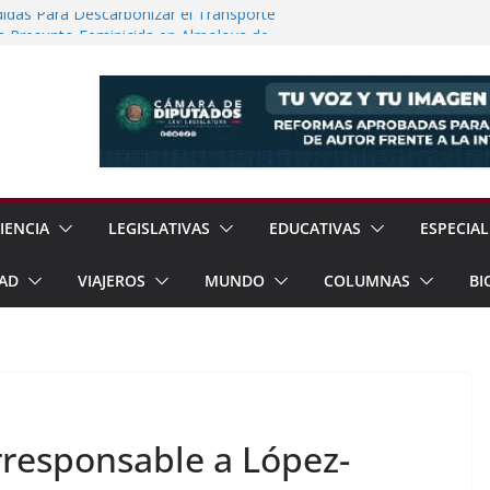
idas Para Descarbonizar el Transporte
a Presunto Feminicida en Almoloya de
Regreso a la Normalidad en la UNAM
de Prisión a Traficantes de Migrantes
6 Millones Para Reconstrucción en
IENCIA
LEGISLATIVAS
EDUCATIVAS
ESPECIAL
AD
VIAJEROS
MUNDO
COLUMNAS
BI
rresponsable a López-