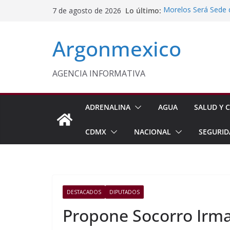
Saltar
Lo último:
Morelos Será Sede 
7 de agosto de 2026
al
PT Solicita a ASF A
Procesan a Ángel Er
contenido
Argonmexico
Chimalhuacán
Celebra Laura Itzel
y Perú
Congreso Pide Refo
AGENCIA INFORMATIVA
de Videojuegos en 
ADRENALINA
AGUA
SALUD Y C
CDMX
NACIONAL
SEGURID
DESTACADOS
DIPUTADOS
Propone Socorro Irma