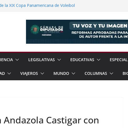
de la XIX Copa Panamericana de Voleibol
uditar Recursos Municipales en Oaxaca
nesto “N” por Robo de Vehículo en
 Reanudación de Relaciones Entre México
rzar Protección de Menores Ante Riesgos
Línea
IENCIA
LEGISLATIVAS
EDUCATIVAS
ESPECIAL
AD
VIAJEROS
MUNDO
COLUMNAS
BI
 Andazola Castigar con