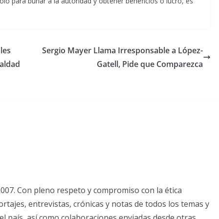
o para burlar a la autoridad y obtener beneficios o lucro, es
les
Sergio Mayer Llama Irresponsable a López-
aldad
Gatell, Pide que Comparezca
2007. Con pleno respeto y compromiso con la ética
tajes, entrevistas, crónicas y notas de todos los temas y
el país, así como colaboraciones enviadas desde otras