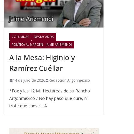
COLUMNAS
DESTACADOS
POLÍTICA AL MARGEN - JAIME ARIZMENDI
A la Mesa: Higinio y
Ramírez Cuéllar
14 de julio de 2026
Redacción Argonmexico
*Fox y las 12 Mil Hectáreas de su Rancho
Argonmexico / No hay paso que dure, ni
trote que canse… A