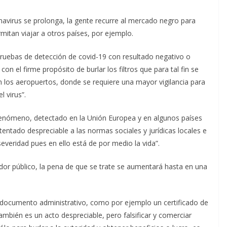
virus se prolonga, la gente recurre al mercado negro para
mitan viajar a otros países, por ejemplo.
e pruebas de detección de covid-19 con resultado negativo o
 el firme propósito de burlar los filtros que para tal fin se
los aeropuertos, donde se requiere una mayor vigilancia para
l virus”.
 fenómeno, detectado en la Unión Europea y en algunos países
entado despreciable a las normas sociales y jurídicas locales e
everidad pues en ello está de por medio la vida”.
vidor público, la pena de que se trate se aumentará hasta en una
n documento administrativo, como por ejemplo un certificado de
 también es un acto despreciable, pero falsificar y comerciar