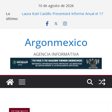
Saltar
10 de agosto de 2026
al
Lo
Laura Itzel Castillo Presentará Informe Anual el 17
contenido
último:
de Agosto
Inaugura Clara Brugada Utopía “Elena Poniatowska
Amor” en Coyoacán
Desde Puebla, Sheinbaum Impulsa Reforestación
Argonmexico
Permanente en México
Refuerzan Abasto de Agua en Acapulco Ante
Lluvias Intensas
INE Defiende Contrato con Territorium Life y Niega
AGENCIA INFORMATIVA
Incumplimientos
DESTACADOS