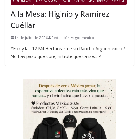
COLUMNAS
DESTACADOS
POLÍTICA AL MARGEN - JAIME ARIZMENDI
A la Mesa: Higinio y Ramírez
Cuéllar
14 de julio de 2026
Redacción Argonmexico
*Fox y las 12 Mil Hectáreas de su Rancho Argonmexico /
No hay paso que dure, ni trote que canse… A