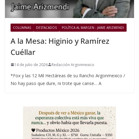
COLUMNAS
DESTACADOS
POLÍTICA AL MARGEN - JAIME ARIZMENDI
A la Mesa: Higinio y Ramírez
Cuéllar
14 de julio de 2026
Redacción Argonmexico
*Fox y las 12 Mil Hectáreas de su Rancho Argonmexico /
No hay paso que dure, ni trote que canse… A