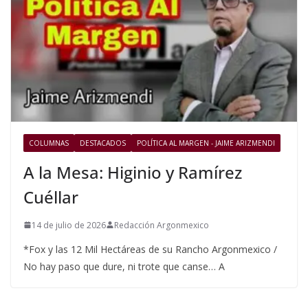
COLUMNAS
DESTACADOS
POLÍTICA AL MARGEN - JAIME ARIZMENDI
A la Mesa: Higinio y Ramírez
Cuéllar
14 de julio de 2026
Redacción Argonmexico
*Fox y las 12 Mil Hectáreas de su Rancho Argonmexico /
No hay paso que dure, ni trote que canse… A