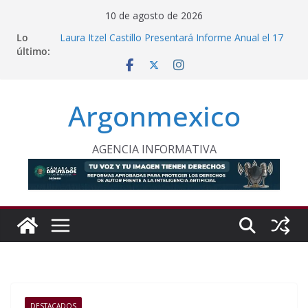
Saltar
10 de agosto de 2026
al
Lo
Laura Itzel Castillo Presentará Informe Anual el 17
contenido
último:
de Agosto
Inaugura Clara Brugada Utopía “Elena Poniatowska
Amor” en Coyoacán
Desde Puebla, Sheinbaum Impulsa Reforestación
Argonmexico
Permanente en México
Refuerzan Abasto de Agua en Acapulco Ante
Lluvias Intensas
INE Defiende Contrato con Territorium Life y Niega
AGENCIA INFORMATIVA
Incumplimientos
DESTACADOS