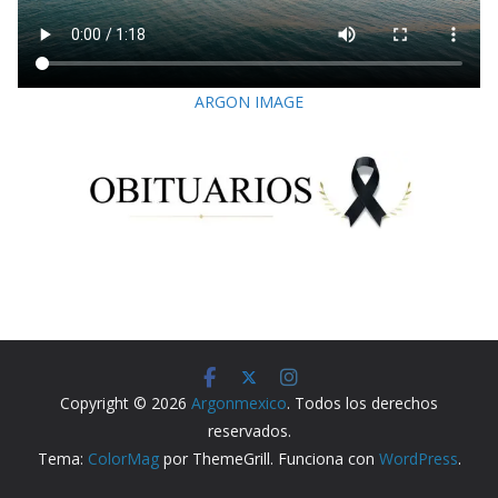
ARGON IMAGE
Copyright © 2026
Argonmexico
. Todos los derechos
reservados.
Tema:
ColorMag
por ThemeGrill. Funciona con
WordPress
.