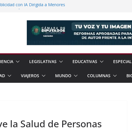
licidad con IA Dirigida a Menores
voca a Reforestar Temoaya Este
nquista Mercado Chino con Acuerdo de
a Gómez Refuerzan Oferta Educativa en
 Sheinbaum y Delfina Gómez Inauguran
xcoco
IENCIA
LEGISLATIVAS
EDUCATIVAS
ESPECIAL
AD
VIAJEROS
MUNDO
COLUMNAS
BI
e la Salud de Personas