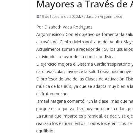
Mayores a Través de A
19 de febrero de 2020
Redacción Argonmexico
Por Elizabeth Vaca Rodriguez
Argonmexico / Con el objetivo de fomentar la sal
a través del Centro Metropolitano del Adulto Mayo
Actualmente suman alrededor de 150 los usuario
actividades a favor de su condición física.
El ejercicio mejora el Sistema Cardiorrespiratori
cardiovascular, favorece la salud ósea, disminuye 
El profesor de una de las Clases de Activación F
música de los 80’s, ya que se adapta muy bien a la
disfrutan mucho.
Ismael Magaña comentó: “En la clase, más que nada
porque es lo que va disminuyendo con la edad, pue
La rutina que imparte es piramidal, es decir, se ej
realizan los estiramientos. Todos los ejercicios se
equilibrio.