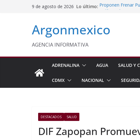
Saltar
Lo último:
Proponen Frenar Pub
9 de agosto de 2026
al
Delfina Gómez Con
Domingo
contenido
Argonmexico
Café Mexiquense Co
Exportación
Sheinbaum y Delfin
Texcoco
AGENCIA INFORMATIVA
Nazario Gutiérrez,
Nuevo CBTA en Te
ADRENALINA
AGUA
SALUD Y C
CDMX
NACIONAL
SEGURID
DESTACADOS
SALUD
DIF Zapopan Promuev