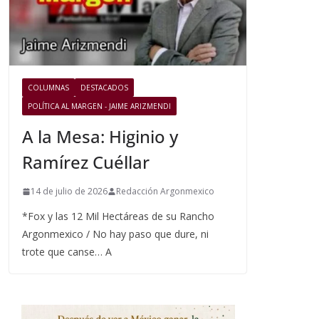
COLUMNAS
DESTACADOS
POLÍTICA AL MARGEN - JAIME ARIZMENDI
A la Mesa: Higinio y
Ramírez Cuéllar
14 de julio de 2026
Redacción Argonmexico
*Fox y las 12 Mil Hectáreas de su Rancho
Argonmexico / No hay paso que dure, ni
trote que canse… A