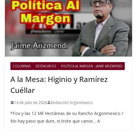
COLUMNAS
DESTACADOS
POLÍTICA AL MARGEN - JAIME ARIZMENDI
A la Mesa: Higinio y Ramírez
Cuéllar
14 de julio de 2026
Redacción Argonmexico
*Fox y las 12 Mil Hectáreas de su Rancho Argonmexico /
No hay paso que dure, ni trote que canse… A