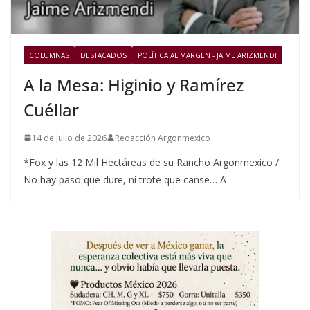
COLUMNAS
DESTACADOS
POLÍTICA AL MARGEN - JAIME ARIZMENDI
A la Mesa: Higinio y Ramírez
Cuéllar
14 de julio de 2026
Redacción Argonmexico
*Fox y las 12 Mil Hectáreas de su Rancho Argonmexico /
No hay paso que dure, ni trote que canse… A