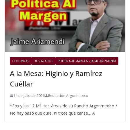
COLUMNAS
DESTACADOS
POLÍTICA AL MARGEN - JAIME ARIZMENDI
A la Mesa: Higinio y Ramírez
Cuéllar
14 de julio de 2026
Redacción Argonmexico
*Fox y las 12 Mil Hectáreas de su Rancho Argonmexico /
No hay paso que dure, ni trote que canse… A