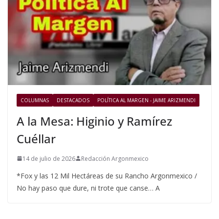
COLUMNAS
DESTACADOS
POLÍTICA AL MARGEN - JAIME ARIZMENDI
A la Mesa: Higinio y Ramírez
Cuéllar
14 de julio de 2026
Redacción Argonmexico
*Fox y las 12 Mil Hectáreas de su Rancho Argonmexico /
No hay paso que dure, ni trote que canse… A