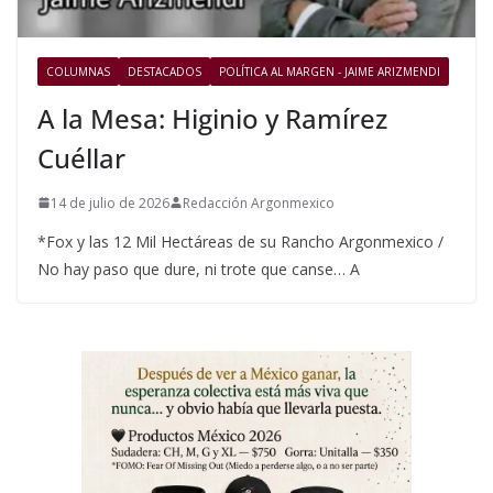
COLUMNAS
DESTACADOS
POLÍTICA AL MARGEN - JAIME ARIZMENDI
A la Mesa: Higinio y Ramírez
Cuéllar
14 de julio de 2026
Redacción Argonmexico
*Fox y las 12 Mil Hectáreas de su Rancho Argonmexico /
No hay paso que dure, ni trote que canse… A