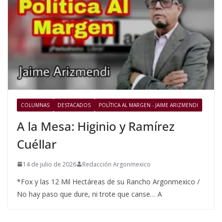
COLUMNAS
DESTACADOS
POLÍTICA AL MARGEN - JAIME ARIZMENDI
A la Mesa: Higinio y Ramírez
Cuéllar
14 de julio de 2026
Redacción Argonmexico
*Fox y las 12 Mil Hectáreas de su Rancho Argonmexico /
No hay paso que dure, ni trote que canse… A