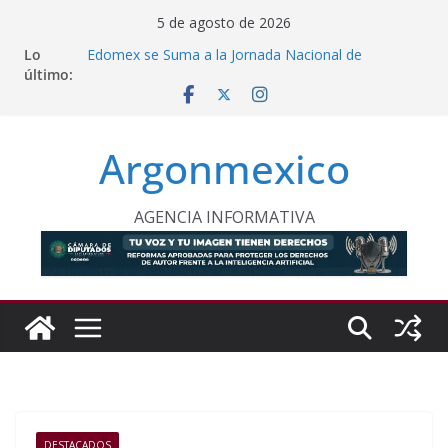
Saltar
5 de agosto de 2026
al
Lo
Edomex se Suma a la Jornada Nacional de
contenido
último:
Reforestación
Condenan a 12 Años de Prisión a Traficantes de
Migrantes
Conagua Invierte 106 Millones Para Reconstrucción
Argonmexico
en Huehuetla
Comisión Avala Medidas Para Descarbonizar el
Transporte
Inauguran Oficina Regional Para Atender a Mujeres
AGENCIA INFORMATIVA
en Lerma
DESTACADOS