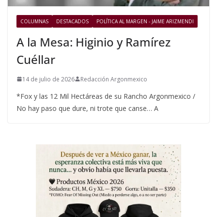
COLUMNAS
DESTACADOS
POLÍTICA AL MARGEN - JAIME ARIZMENDI
A la Mesa: Higinio y Ramírez
Cuéllar
14 de julio de 2026
Redacción Argonmexico
*Fox y las 12 Mil Hectáreas de su Rancho Argonmexico /
No hay paso que dure, ni trote que canse… A