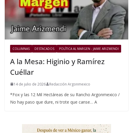
COLUMNAS
DESTACADOS
POLÍTICA AL MARGEN - JAIME ARIZMENDI
A la Mesa: Higinio y Ramírez
Cuéllar
14 de julio de 2026
Redacción Argonmexico
*Fox y las 12 Mil Hectáreas de su Rancho Argonmexico /
No hay paso que dure, ni trote que canse… A