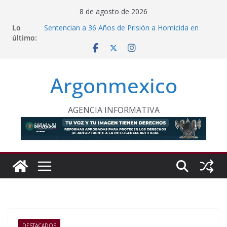
Saltar
8 de agosto de 2026
al
Lo
Sentencian a 36 Años de Prisión a Homicida en
contenido
último:
Tecámac
Sheinbaum y Delfina Gómez Refuerzan Oferta
Educativa en Texcoco
Nazario Gutiérrez, Sheinbaum y Delfina Gómez
Argonmexico
Inauguran Nuevo CBTA en Texcoco
Proponen Frenar Publicidad con IA Dirigida a
Menores
Comision Permanente Pide Frenar Discurso de
AGENCIA INFORMATIVA
Odio Contra Grupos Vulnerables
DESTACADOS