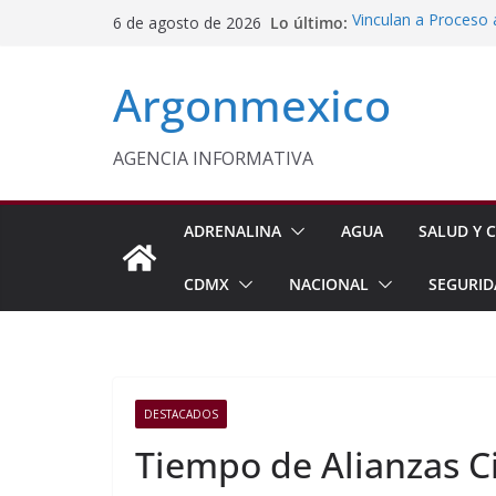
Saltar
Lo último:
Vinculan a Proceso 
6 de agosto de 2026
al
Motocicleta en Tla
Inaugura Delfina G
contenido
Argonmexico
Seguridad en Nezah
Alejandro Armenta 
Días de Administrac
Caravanas del Puebl
AGENCIA INFORMATIVA
Censo de Periodista
Incertidumbre
ADRENALINA
AGUA
SALUD Y C
CDMX
NACIONAL
SEGURID
DESTACADOS
Tiempo de Alianzas 