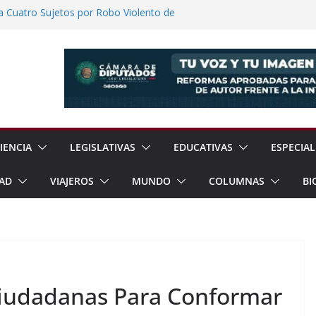
a Cuatro Sujetos por Robo Violento de
lmanalco
ómez Congreso Internacional de
ualcóyotl
Anuncia Balance de Resultados Tras 600
ión
o Llevará Servicios Gratuitos a Cuautla
s: Entre el Reconocimiento y la
IENCIA
LEGISLATIVAS
EDUCATIVAS
ESPECIAL
AD
VIAJEROS
MUNDO
COLUMNAS
BI
Ciudadanas Para Conformar