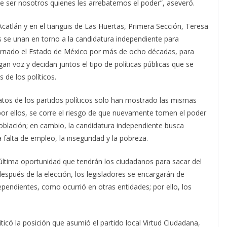
ue ser nosotros quienes les arrebatemos el poder”, aseveró.
Acatlán y en el tianguis de Las Huertas, Primera Sección, Teresa
s se unan en torno a la candidatura independiente para
ernado el Estado de México por más de ocho décadas, para
an voz y decidan juntos el tipo de políticas públicas que se
 de los políticos.
atos de los partidos políticos solo han mostrado las mismas
por ellos, se corre el riesgo de que nuevamente tomen el poder
población; en cambio, la candidatura independiente busca
a falta de empleo, la inseguridad y la pobreza.
 última oportunidad que tendrán los ciudadanos para sacar del
después de la elección, los legisladores se encargarán de
dependientes, como ocurrió en otras entidades; por ello, los
ticó la posición que asumió el partido local Virtud Ciudadana,