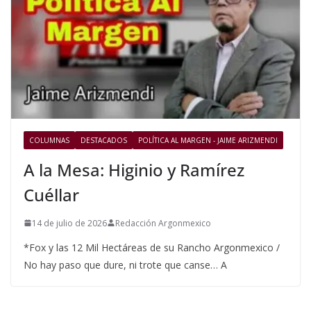
COLUMNAS
DESTACADOS
POLÍTICA AL MARGEN - JAIME ARIZMENDI
A la Mesa: Higinio y Ramírez
Cuéllar
14 de julio de 2026
Redacción Argonmexico
*Fox y las 12 Mil Hectáreas de su Rancho Argonmexico /
No hay paso que dure, ni trote que canse… A