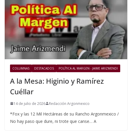
COLUMNAS
DESTACADOS
POLÍTICA AL MARGEN - JAIME ARIZMENDI
A la Mesa: Higinio y Ramírez
Cuéllar
14 de julio de 2026
Redacción Argonmexico
*Fox y las 12 Mil Hectáreas de su Rancho Argonmexico /
No hay paso que dure, ni trote que canse… A