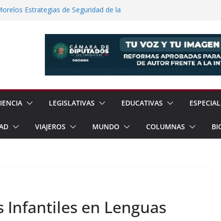
elos Estrategias de Seguridad de la
s: Entre el Reconocimiento y la
a Cuatro Sujetos por Robo Violento de
lmanalco
 Científicas con Torneo de Robótica en
lece Aspiración con Multitudinario Evento
IENCIA
LEGISLATIVAS
EDUCATIVAS
ESPECIAL
AD
VIAJEROS
MUNDO
COLUMNAS
BI
 Infantiles en Lenguas