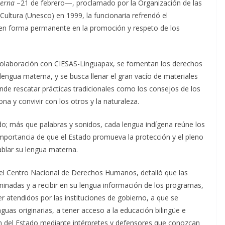
terna
–21 de febrero—, proclamado por la Organización de las
 Cultura (Unesco) en 1999, la funcionaria refrendó el
en forma permanente en la promoción y respeto de los
 colaboración con CIESAS-Linguapax, se fomentan los derechos
lengua materna, y se busca llenar el gran vacío de materiales
de rescatar prácticas tradicionales como los consejos de los
a y convivir con los otros y la naturaleza.
do; más que palabras y sonidos, cada lengua indígena reúne los
 importancia de que el Estado promueva la protección y el pleno
ablar su lengua materna.
del Centro Nacional de Derechos Humanos, detalló que las
minadas y a recibir en su lengua información de los programas,
er atendidos por las instituciones de gobierno, a que se
as originarias, a tener acceso a la educación bilingüe e
ción del Estado mediante intérpretes y defensores que conozcan