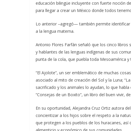
educación bilingüe incluyente con fuerte noción de
para llegar a crear un México donde todos tenemo
Lo anterior –agregó— también permite identificar m
a la lengua materna.
Antonio Flores Farfán señaló que los cinco libros 
y hablantes de las lenguas indígenas de sus comuni
punta de la cola, que puebla toda Mesoamérica y 
“El Ajolote”, un ser emblemático de muchas cosa
asociado al mito de creación del Sol y la Luna; “La 
sacrificado y los animales lo ayudan, lo que habla
“Consejas de un Boxito”, un libro del buen vivir, d
En su oportunidad, Alejandra Cruz Ortiz autora del
concientizar a los hijos sobre el respeto a la natu
que protegen a los pueblos de los huracanes, así
alimenticio y económico de sus comunidades.