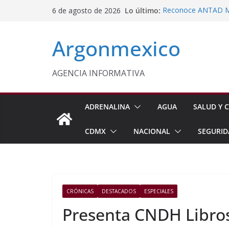
Saltar
Lo último:
Reconoce ANTAD Mor
6 de agosto de 2026
al
SSPC
Censo de Periodista
contenido
Argonmexico
Incertidumbre
Vinculan a Proceso 
Motocicleta en Tla
Impulsan Vocaciones
AGENCIA INFORMATIVA
Morelos
Javier Saldaña Forta
ADRENALINA
AGUA
SALUD Y C
CDMX
NACIONAL
SEGURID
CRÓNICAS
DESTACADOS
ESPECIALES
Presenta CNDH Libros