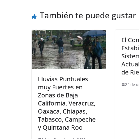
También te puede gustar
El Co
Estabi
Siste
Actual
de Ri
Lluvias Puntuales
24 de d
muy Fuertes en
Zonas de Baja
California, Veracruz,
Oaxaca, Chiapas,
Tabasco, Campeche
y Quintana Roo