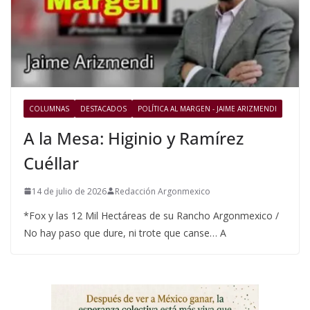
COLUMNAS
DESTACADOS
POLÍTICA AL MARGEN - JAIME ARIZMENDI
A la Mesa: Higinio y Ramírez
Cuéllar
14 de julio de 2026
Redacción Argonmexico
*Fox y las 12 Mil Hectáreas de su Rancho Argonmexico /
No hay paso que dure, ni trote que canse… A