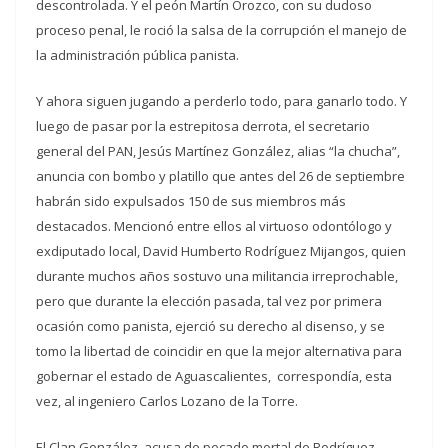
descontrolada. Y el peón Martín Orozco, con su dudoso
proceso penal, le roció la salsa de la corrupción el manejo de
la administración pública panista.
Y ahora siguen jugando a perderlo todo, para ganarlo todo. Y
luego de pasar por la estrepitosa derrota, el secretario
general del PAN, Jesús Martínez González, alias “la chucha”,
anuncia con bombo y platillo que antes del 26 de septiembre
habrán sido expulsados 150 de sus miembros más
destacados. Mencionó entre ellos al virtuoso odontólogo y
exdiputado local, David Humberto Rodríguez Mijangos, quien
durante muchos años sostuvo una militancia irreprochable,
pero que durante la elección pasada, tal vez por primera
ocasión como panista, ejerció su derecho al disenso, y se
tomo la libertad de coincidir en que la mejor alternativa para
gobernar el estado de Aguascalientes, correspondía, esta
vez, al ingeniero Carlos Lozano de la Torre.
El Clan González, acusa de pecado mortal de Rodríguez