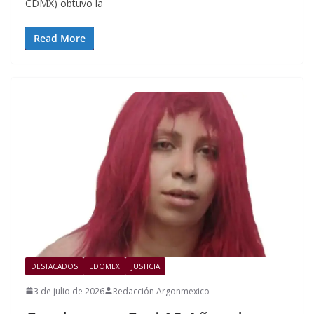
CDMX) obtuvo la
Read More
DESTACADOS
EDOMEX
JUSTICIA
3 de julio de 2026
Redacción Argonmexico