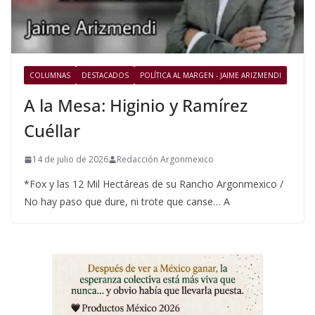
COLUMNAS
DESTACADOS
POLÍTICA AL MARGEN - JAIME ARIZMENDI
A la Mesa: Higinio y Ramírez
Cuéllar
14 de julio de 2026
Redacción Argonmexico
*Fox y las 12 Mil Hectáreas de su Rancho Argonmexico /
No hay paso que dure, ni trote que canse… A